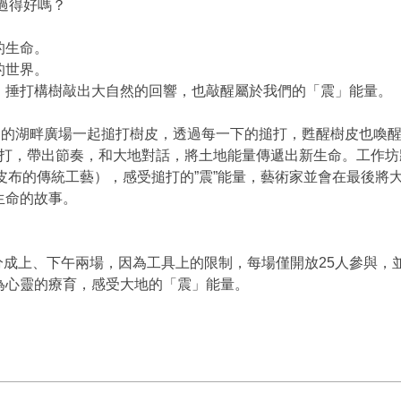
過得好嗎？
的生命。
的世界。
，捶打構樹敲出大自然的回響，也敲醒屬於我們的「震」能量。
湖的湖畔廣場一起搥打樹皮，透過每一下的搥打，甦醒樹皮也喚
搥打，帶出節奏，和大地對話，將土地能量傳遞出新生命。工作
樹皮布的傳統工藝），感受搥打的”震”能量，藝術家並會在最後
生命的故事。
工作坊》分成上、下午兩場，因為工具上的限制，每場僅開放25人參
為心靈的療育，感受大地的「震」能量。