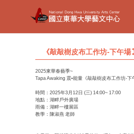
跳
到
主
要
內
容
區
《敲敲樹皮布工作坊-下午場🌛》T
2025東華春藝季~
Tapa Awaking 震•能量《敲敲樹皮布工作坊-下
時間：2025年3月12日 (三) 14:00~ 17:00
地點：湖畔戶外廣場
雨備：湖畔一樓展區
教學：陳淑燕 老師