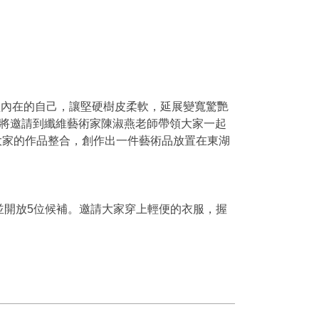
醒內在的自己，讓堅硬樹皮柔軟，延展變寬驚艷
坊將邀請到纖維藝術家陳淑燕老師帶領大家一起
將大家的作品整合，創作出一件藝術品放置在東湖
與，並開放5位候補。邀請大家穿上輕便的衣服，握