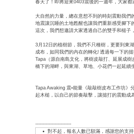
春天了！即將迎來0403震後的一週年，大家都
大自然的力量，總在意想不到的時刻震動我們
地震讓沉睡的土地甦醒也讓我們重新感受腳下
這次，我們想邀請大家透過自己的雙手和槌子
3月12日的植樹節，我們不只種樹，更要到東
成布，如同我們的內在的轉化! 透過每一下的
Tapa（源自南島文化，將樹皮敲打、延展成
橋下的湖畔，與東湖、草地、小花們一起延續
Tapa Awaking 震•能量《敲敲樹皮布
起木槌，以自己的節奏敲擊，讓搥打的震動成
------------------------
對不起，報名人數已額滿，感謝您的支持