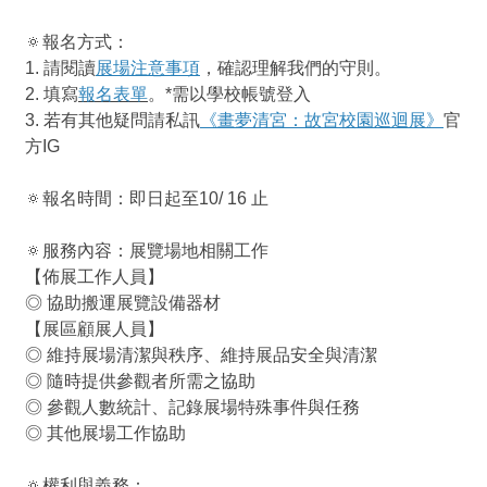
🔅報名方式：
1. 請閱讀
展場注意事項
，確認理解我們的守則。
2. 填寫
報名表單
。*需以學校帳號登入
3. 若有其他疑問請私訊
《畫夢清宮：故宮校園巡迴展》
官
方IG
🔅報名時間：即日起至10/ 16 止
🔅服務內容：展覽場地相關工作
【佈展工作人員】
◎ 協助搬運展覽設備器材
【展區顧展人員】
◎ 維持展場清潔與秩序、維持展品安全與清潔
◎ 隨時提供參觀者所需之協助
◎ 參觀人數統計、記錄展場特殊事件與任務
◎ 其他展場工作協助
🔅權利與義務：