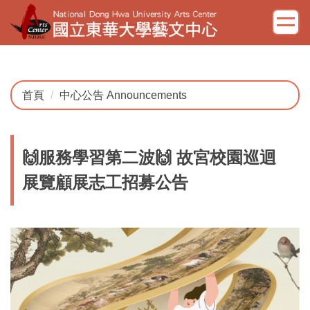
跳
到
主
要
內
容
首頁
中心公告 Announcements
區
🙌服務學習第二波🙌 故宮校園巡迴
展覽顧展志工招募公告