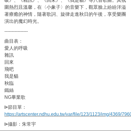
吸》、《雜訊》、《回來》、《我是貓》等八首歌曲。其氛
圍熱烈且溫馨，在〈小象子〉的音樂下，觀眾臉上紛紛洋溢
著療癒的神情，隨著歌詞、旋律走進秋日的午後，享受樂團
演出的魔幻時光。
----------------
曲目表：
愛人的呼吸
雜訊
回來
飛吧
我是貓
秋臨
鐵絲
NG畢業歌
⩥節目單：
https://artscenter.ndhu.edu.tw/var/file/123/1123/img/4369/79
⩥攝影：朱常宇