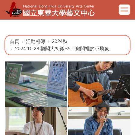
跳
到
主
要
內
容
首頁
活動相簿
2024秋
區
2024.10.28 樂閣大初徵S5：房間裡的小飛象