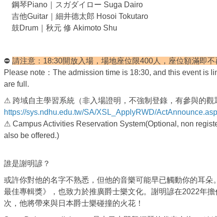
鋼琴Piano｜スガダイロー Suga Dairo
吉他Guitar｜細井德太郎 Hosoi Tokutaro
鼓Drum｜秋元 修 Akimoto Shu
⛔
請注意：18:30開放入場，場地座位限400人，座位額滿即
Please note：The admission time is 18:30, and this event is lim
are full.
⚠ 跨域自主學習系統（非入場證明，不強制登錄，有參與的觀
https://sys.ndhu.edu.tw/SA/XSL_ApplyRWD/ActAnnounce.as
⚠ Campus Activities Reservation System(Optional, non register
also be offered.)
誰是謝明諺？
或許你對他的名字不熟悉，但他的音樂可能早已觸動你的耳朵
最佳專輯獎》，也致力於推廣爵士樂文化。謝明諺在2022年
次，他將帶來與日本爵士樂碰撞的火花！