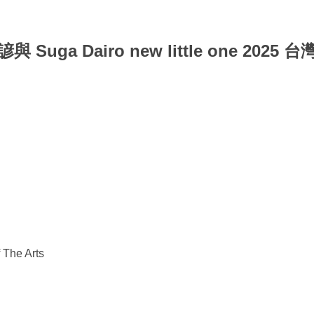
ga Dairo new little one 2025 
he Arts