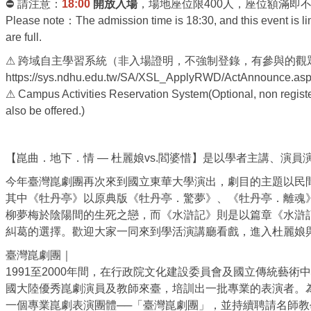
⛔ 請注意：
18:00
開放入場
，場地座位限400人，座位額滿即不
Please note：The admission time is 18:30, and this event is lim
are full.
⚠ 跨域自主學習系統（非入場證明，不強制登錄，有參與的觀
https://sys.ndhu.edu.tw/SA/XSL_ApplyRWD/ActAnnounce.as
⚠ Campus Activities Reservation System(Optional, non register
also be offered.)
【崑曲．地下．情 — 杜麗娘vs.閻婆惜】是以學者主講、演
今年臺灣崑劇團再次來到國立東華大學演出，劇目的主題以民
其中《牡丹亭》以原典版《牡丹亭．驚夢》、《牡丹亭．離魂
柳夢梅於陰陽間的生死之戀，而《水滸記》則是以篇章《水滸
糾葛的選擇。歡迎大家一同來到學活演講廳看戲，進入杜麗娘
臺灣崑劇團｜
1991至2000年間，在行政院文化建設委員會及國立傳統藝
國大陸優秀崑劇演員及教師來臺，培訓出一批專業的表演者。為
一個專業崑劇表演團體──「臺灣崑劇團」，並持續聘請名師