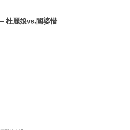
— 杜麗娘vs.閻婆惜