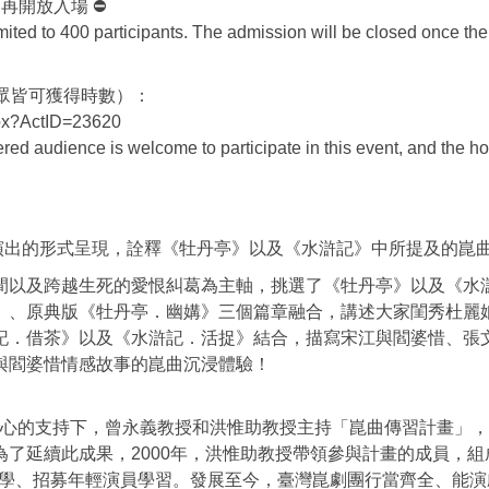
再開放入場 ⛔
ited to 400 participants. The admission will be closed once the
眾皆可獲得時數）：
px?ActID=23620
ed audience is welcome to participate in this event, and the ho
員演出的形式呈現，詮釋《牡丹亭》以及《水滸記》中所提及的崑
間以及跨越生死的愛恨糾葛為主軸，挑選了《牡丹亭》以及《水
》、原典版《牡丹亭．幽媾》三個篇章融合，講述大家閨秀杜麗
記．借茶》以及《水滸記．活捉》結合，描寫宋江與閻婆惜、張
與閻婆惜情感故事的崑曲沉浸體驗！
術中心的支持下，曾永義教授和洪惟助教授主持「崑曲傳習計畫」
了延續此成果，2000年，洪惟助教授帶領參與計畫的成員，組
教學、招募年輕演員學習。發展至今，臺灣崑劇團行當齊全、能演