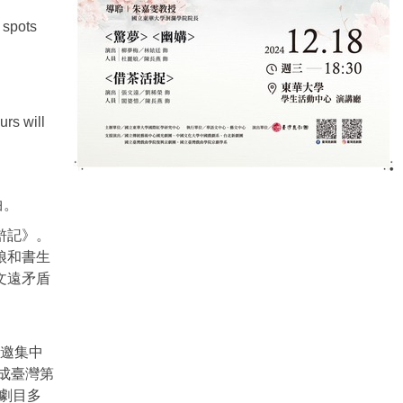
 spots
urs will
曲。
滸記》。
娘和書生
文遠矛盾
，邀集中
成臺灣第
劇目多